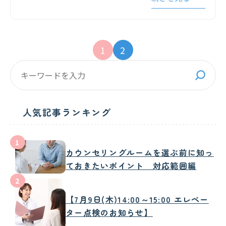
ていただきます。 天候の回復状況を確認し、
安全が確保でき次第、本日13時より営…
1
2
人気記事ランキング
1
カウンセリングルームを選ぶ前に知っ
ておきたいポイント 対応範囲編
2
【7月9日(木)14:00～15:00 エレベー
ター点検のお知らせ】