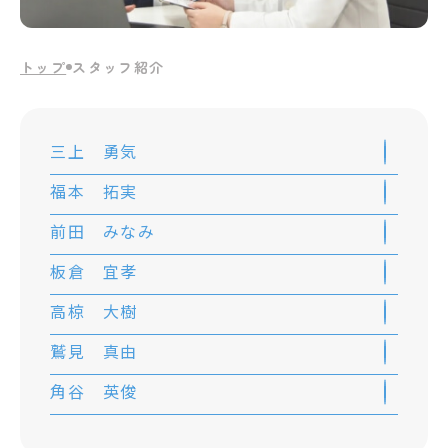
トップ
スタッフ紹介
三上 勇気
福本 拓実
前田 みなみ
板倉 宜孝
高椋 大樹
鷲見 真由
角谷 英俊