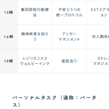
集団認知行動療
不安とうつの
SSTとア
13時
法
統一プロトコル
ョン
精神疾患を知ろ
アンガー
14時
対人関係
う
マネジメント
レジリエンスと
ストレ
15時
座談会①
ウェルビーイング
マネジメ
パーソナルタスク（通称：パータ
ス）