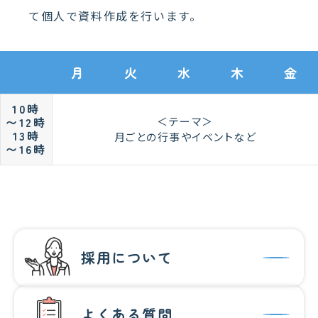
て個人で資料作成を行います。
月
火
水
木
金
10時
〜12時
＜テーマ＞
13時
月ごとの行事やイベントなど
〜16時
採用について
よくある質問