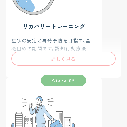
リカバリートレーニング
症状の安定と再発予防を目指す、基
礎固めの期間です。認知行動療法
（CBT）など、科学的根拠に基づいた
詳しく見る
信頼性の高いプログラムを提供しま
す。
個別ワークでは「活動記録表」を用い
て、ご自身の生活パターンや行動を
「見える化」します。客観的に振り返る
ことで、生活リズムを整え、現在抱え
ている課題の整理と解決を目指しま
す。