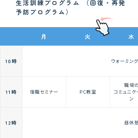
生活訓練プログラム （回復・再発
予防プログラム）
月
火
水
10時
ウォーミン
職場
11時
復職セミナー
PC教室
コミュニケ
ン
12時
昼休