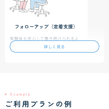
ます。
フォローアップ（定着支援）
リカバリー
実践的な業務遂行力の回復
復職後も安心して働き続けられるよ
心のサポート
う、月に1回ほどのペースで継続的に
詳しく見る
復帰への不安解消
サポートします。 定期的なカウンセリ
ングを通じて、職場環境や生活状況を
生活リズム
通勤を想定した活動
確認し、不調の再発を未然に防ぎま
す。困ったことがあればすぐに相談で
復職サポート
きる「伴走者」として、長期的な安定就
職場・医療機関との調整
労を支えます。
Example
ご利用プランの例
リカバリー