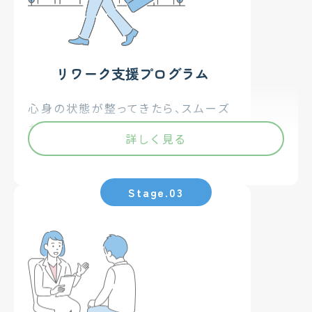
リカバリー
症状の回復と安定
リワーク支援プログラム
心のサポート
心身の状態が整ってきたら、スムーズ
専門的な心理ケア
な社会復帰に向けた準備を行います。
詳しく見る
生活リズム
集中力の維持やパソコン業務、プレゼ
活動記録によるリズム改善
ンテーションなど、実際の業務を想定
した課題に取り組みます。
また、以前の状態に戻るだけでなく、
これまでの「働き方のクセ」を見直す
ことも重視します。必要に応じて、職
場や主治医とも丁寧に連携し、通勤
訓練や試し出勤などのステップを踏
みながら、安心して戻れる環境を整え